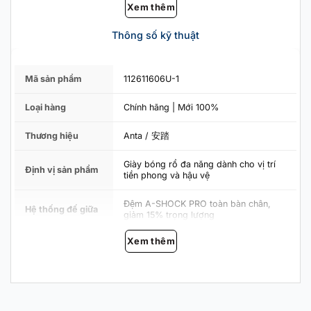
đệm siêu tới hạn
A-Shock Pro
và bộ khung TPU hai độ
Xem thêm
cứng.
Vì sao Shock Wave 7 hợp với người chơi CLB &
Thông số kỹ thuật
bán chuyên ngân sách vừa?
Điểm khiến đôi này được cộng đồng đánh giá cao nhất
Mã sản phẩm
112611606U-1
chính là
bộ đệm dày và êm
. Đế giữa
A-Shock Pro
dùng
foam siêu tới hạn cho cảm giác lún nhẹ ở gót, bật lại nhanh
Loại hàng
Chính hãng | Mới 100%
(responsive) ở mũi. Về mặt thông số, Anta công bố
giảm
chấn tăng 33%
và
trọng lượng nhẹ đi 15%
so với thế hệ
Thương hiệu
Anta / 安踏
trước. Trải nghiệm thực tế cũng xác nhận: chân đỡ mỏi rõ
trong những buổi chơi dài, tiếp đất mềm mà không "chết
Giày bóng rổ đa năng dành cho vị trí
Định vị sản phẩm
tiền phong và hậu vệ
chân". Một lưu ý thật lòng: bộ đệm này tối ưu cho
guard và
người tạng nhẹ – trung bình
. Nếu bạn thuộc nhóm nặng ký,
Đệm A-SHOCK PRO toàn bàn chân,
Hệ thống đế giữa
phần gót có thể nén hơi sâu khi dồn lực mạnh – vẫn dùng
giảm 15% trọng lượng
tốt, chỉ là cảm giác "đầm" sẽ khác một chút.
Xem thêm
Cushion êm chưa đủ – khung support mới là thứ
Tấm carbon bền bỉ giữa bàn chân, tối
Công nghệ tấm
ưu hóa lực truyền dẫn, cân bằng giữa
giữ cổ chân bạn
Carbon
độ cứng và độ dẻo
Êm mà mềm oặt thì lại phản tác dụng. Shock Wave 7 xử lý
Lớp phủ chống trầy bề mặt + Vải dệt
bằng bộ khung cứng cáp bất ngờ ở phân khúc giá:
Công nghệ thân
thoi độ bền cao ở giữa + Lưới thoáng
giày