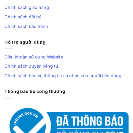
mang theo thói quen lau đế).
Chính sách giao hàng
Với mức giá phổ thông, một đôi vừa có
carbon plate
,
foam
Chính sách đổi trả
A-Shock Pro giảm chấn 33%
, TPU hai độ cứng và đế bám
Chính sách bảo hành
bền là combo hiếm. Đây thực sự là lựa chọn đáng cân nhắc
cho ai muốn
nâng cấp trải nghiệm mà không phải nâng
ngân sách
.
Hỗ trợ người dùng
Nếu đôi chân bạn đang cần một người bạn đồng hành êm
Điều khoản sử dụng Website
ái hơn cho mỗi buổi lên sân,
Anta Shock Wave 7
rất xứng
Chính sách quyền riêng tư
đáng để bạn thử xỏ chân vào và cảm nhận.
Chính sách bảo vệ thông tin cá nhân của người tiêu dùng
Thông báo bộ công thương