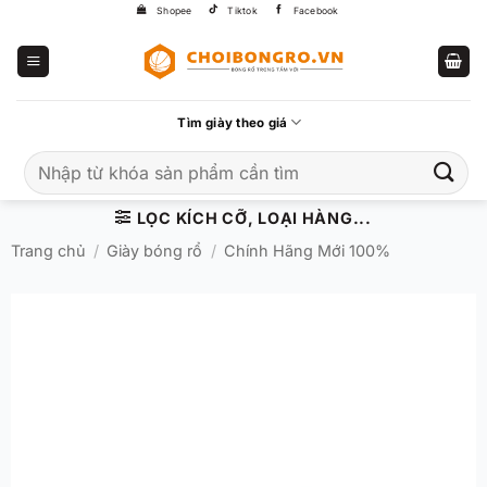
Bỏ
Shopee
Tiktok
Facebook
qua
nội
dung
Tìm giày theo giá
Tìm
kiếm:
LỌC KÍCH CỠ, LOẠI HÀNG...
Trang chủ
/
Giày bóng rổ
/
Chính Hãng Mới 100%