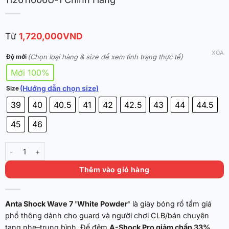
Từ
1,720,000
VND
XÓA
(Chọn loại hàng & size để xem tình trạng thực tế)
Độ mới
Mới 100%
(Hướng dẫn chọn size)
Size
39
40
40.5
41
42
42.5
43
44
44.5
45
46
Anta Shock Wave 7 'White Powder' A-Shock Pro 112611606U-1 Chính
Thêm vào giỏ hàng
Anta Shock Wave 7 'White Powder'
là giày bóng rổ tầm giá
phổ thông dành cho guard và người chơi CLB/bán chuyên
tạng nhẹ–trung bình. Đế đệm
A-Shock Pro giảm chấn 33%
,