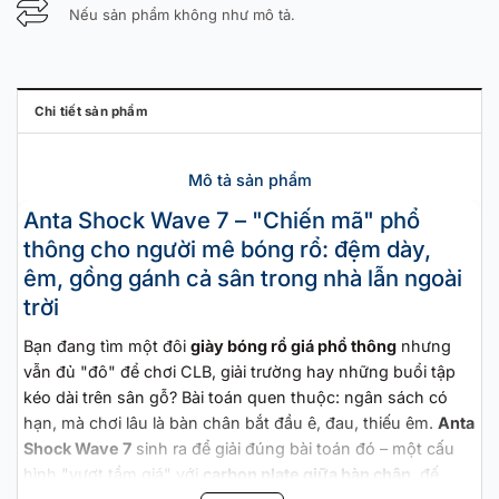
Nếu sản phẩm không như mô tả.
Chi tiết sản phẩm
Mô tả sản phẩm
Anta Shock Wave 7 – "Chiến mã" phổ
thông cho người mê bóng rổ: đệm dày,
êm, gồng gánh cả sân trong nhà lẫn ngoài
trời
Bạn đang tìm một đôi
giày bóng rổ giá phổ thông
nhưng
vẫn đủ "đô" để chơi CLB, giải trường hay những buổi tập
kéo dài trên sân gỗ? Bài toán quen thuộc: ngân sách có
hạn, mà chơi lâu là bàn chân bắt đầu ê, đau, thiếu êm.
Anta
Shock Wave 7
sinh ra để giải đúng bài toán đó – một cấu
hình "vượt tầm giá" với
carbon plate giữa bàn chân
, đế