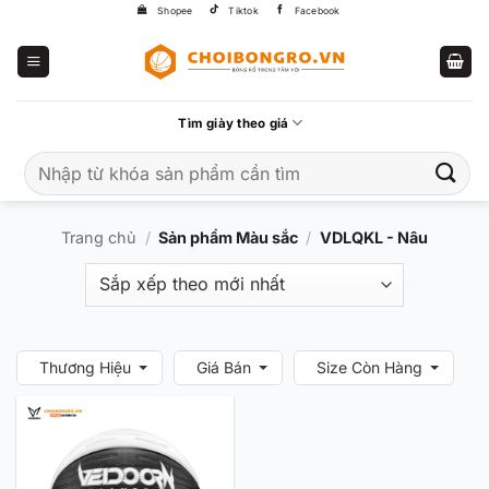
Bỏ
Shopee
Tiktok
Facebook
qua
nội
dung
Tìm giày theo giá
Tìm
kiếm:
Trang chủ
/
Sản phẩm Màu sắc
/
VDLQKL - Nâu
Thương Hiệu
Giá Bán
Size Còn Hàng