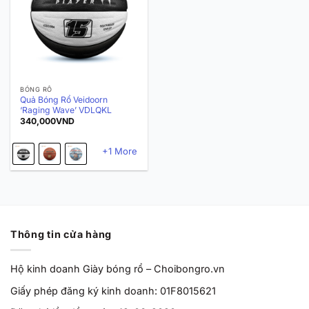
BÓNG RỔ
Quả Bóng Rổ Veidoorn
‘Raging Wave’ VDLQKL
340,000
VND
+1 More
Thông tin cửa hàng
Hộ kinh doanh Giày bóng rổ – Choibongro.vn
Giấy phép đăng ký kinh doanh: 01F8015621