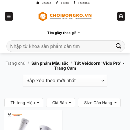
Bỏ
Shopee
Tiktok
Facebook
qua
nội
dung
Tìm giày theo giá
Tìm
kiếm:
Trang chủ
/
Sản phẩm Màu sắc
/
Tất Veidoorn 'Vido Pro' -
Trắng Cam
Thương Hiệu
Giá Bán
Size Còn Hàng