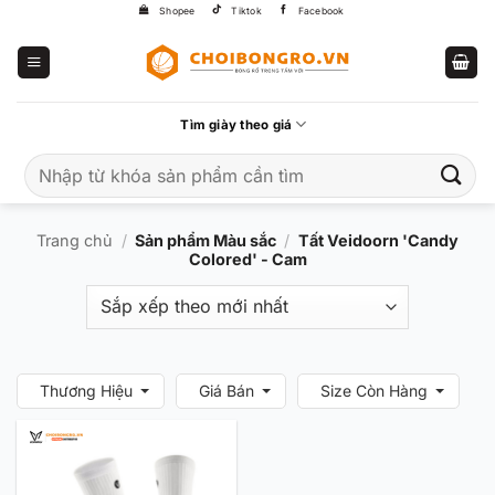
Bỏ
Shopee
Tiktok
Facebook
qua
nội
dung
Tìm giày theo giá
Tìm
kiếm:
Trang chủ
/
Sản phẩm Màu sắc
/
Tất Veidoorn 'Candy
Colored' - Cam
Thương Hiệu
Giá Bán
Size Còn Hàng