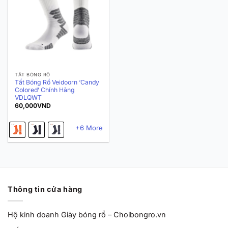
TẤT BÓNG RỔ
Tất Bóng Rổ Veidoorn ‘Candy
Colored’ Chính Hãng
VDLQWT
60,000
VND
+6 More
Thông tin cửa hàng
Hộ kinh doanh Giày bóng rổ – Choibongro.vn