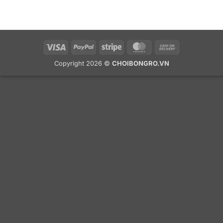
Visa
PayPal
Stripe
MasterCard
Cash
On
Copyright 2026 ©
CHOIBONGRO.VN
Delivery