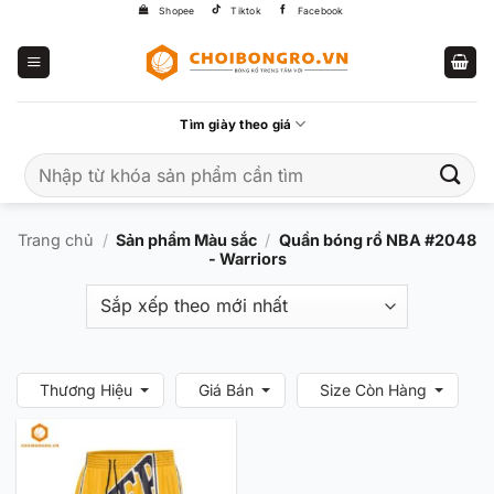
Bỏ
Shopee
Tiktok
Facebook
qua
nội
dung
Tìm giày theo giá
Tìm
kiếm:
Trang chủ
/
Sản phẩm Màu sắc
/
Quần bóng rổ NBA #2048
- Warriors
Thương Hiệu
Giá Bán
Size Còn Hàng