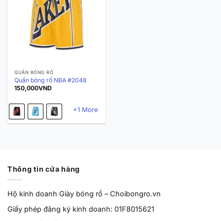
QUẦN BÓNG RỔ
Quần bóng rổ NBA #2048
150,000
VND
+1 More
Thông tin cửa hàng
Hộ kinh doanh Giày bóng rổ – Choibongro.vn
Giấy phép đăng ký kinh doanh: 01F8015621