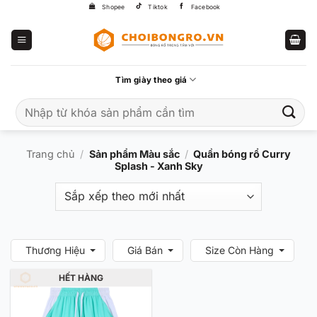
Bỏ
Shopee
Tiktok
Facebook
qua
nội
dung
Tìm giày theo giá
Tìm
kiếm:
Trang chủ
/
Sản phẩm Màu sắc
/
Quần bóng rổ Curry
Splash - Xanh Sky
Thương Hiệu
Giá Bán
Size Còn Hàng
HẾT HÀNG