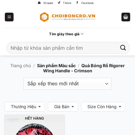
Bỏ
Shopee
Tiktok
Facebook
qua
nội
dung
Tìm giày theo giá
Tìm
kiếm:
Trang chủ
/
Sản phẩm Màu sắc
/
Quả Bóng Rổ Rigorer
Wing Handle - Crimson
Thương Hiệu
Giá Bán
Size Còn Hàng
HẾT HÀNG