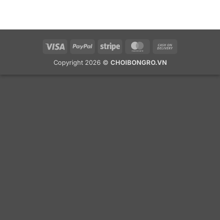
Visa
PayPal
Stripe
MasterCard
Cash
On
Copyright 2026 ©
CHOIBONGRO.VN
Delivery