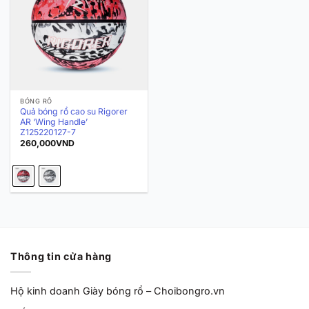
BÓNG RỔ
Quả bóng rổ cao su Rigorer
AR ‘Wing Handle’
Z125220127-7
260,000
VND
Thông tin cửa hàng
Hộ kinh doanh Giày bóng rổ – Choibongro.vn