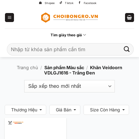
Bỏ
Shopee
Tiktok
Facebook
qua
nội
dung
Tìm giày theo giá
Tìm
kiếm:
Trang chủ
/
Sản phẩm Màu sắc
/
Khăn Veidoorn
VDLGJ1616 - Trắng Đen
Thương Hiệu
Giá Bán
Size Còn Hàng