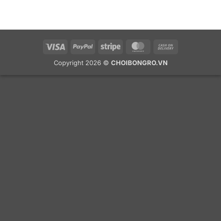
Visa
PayPal
Stripe
MasterCard
Cash
On
Copyright 2026 ©
CHOIBONGRO.VN
Delivery