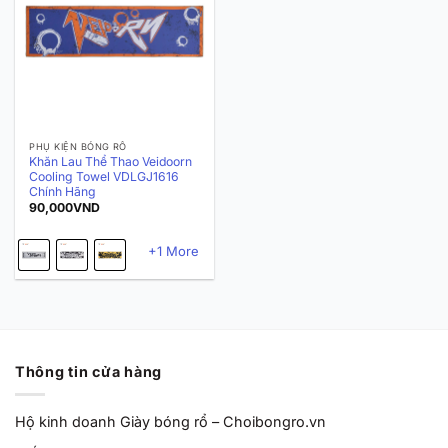
PHỤ KIỆN BÓNG RỔ
Khăn Lau Thể Thao Veidoorn
Cooling Towel VDLGJ1616
Chính Hãng
90,000
VND
+1 More
Thông tin cửa hàng
Hộ kinh doanh Giày bóng rổ – Choibongro.vn