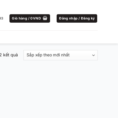
93
Giỏ hàng /
0
VND
Đăng nhập / Đăng ký
Đã
 2 kết quả
sắp
xếp
theo
mới
nhất