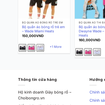
BỘ QUẦN ÁO BÓNG RỔ TRẺ EM
BỘ QUẦN ÁO THI Đ
Bộ quần áo bóng rổ trẻ em
Bộ quần áo bón
– Wade Miami Heats
Dwayne Wade –
Heats
150,000
VND
160,000
VND
+1 More
Thông tin cửa hàng
Hướng 
Hộ kinh doanh Giày bóng rổ –
Chính sá
Choibongro.vn
Chính sá