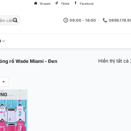
Shopee
Tiktok
Facebook
09:00 - 18:00
0899.178.9
á
Hiển thị tất cả
óng rổ Wade Miami - Đen
g
ÀNG