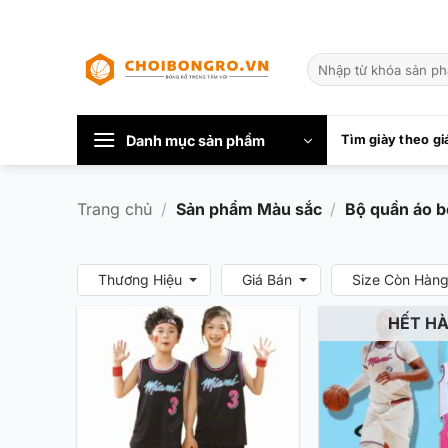
Bỏ
qua
Tìm
nội
kiếm:
dung
Danh mục sản phẩm
Tìm giày theo gi
Trang chủ
/
Sản phẩm Màu sắc
/
Bộ quần áo b
Thương Hiệu
Giá Bán
Size Còn Hàn
HẾT H