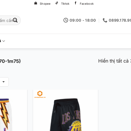
Shopee
Tiktok
Facebook
09:00 - 18:00
0899.178.9
á
Hiển thị tất cả
70-1m75)
g