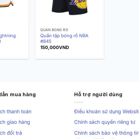
QUẦN BÓNG RỔ
ghtning
Quần tập bóng rổ NBA
0
#845
150,000
VND
dẫn mua hàng
Hỗ trợ người dùng
ch thanh toán
Điều khoản sử dụng Websit
ch giao hàng
Chính sách quyền riêng tư
ch đổi trả
Chính sách bảo vệ thông ti