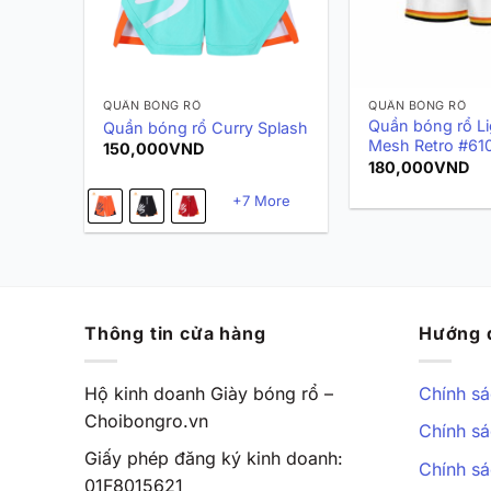
QUẦN BÓNG RỔ
QUẦN BÓNG RỔ
Quần bóng rổ Li
Quần bóng rổ Curry Splash
Mesh Retro #61
150,000
VND
180,000
VND
+7 More
Thông tin cửa hàng
Hướng 
Hộ kinh doanh Giày bóng rổ –
Chính sá
Choibongro.vn
Chính sá
Giấy phép đăng ký kinh doanh:
Chính sá
01F8015621