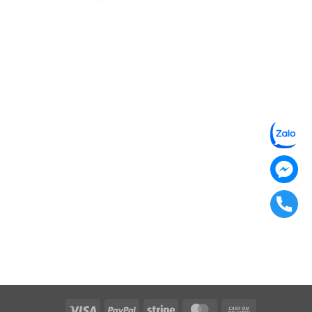
Visa
PayPal
Stripe
MasterCard
Cash