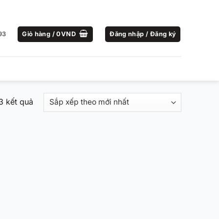
93
Giỏ hàng /
0
VND
Đăng nhập / Đăng ký
Đã
 3 kết quả
sắp
xếp
theo
mới
nhất