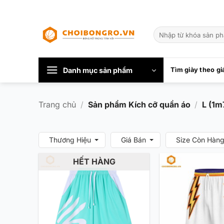
Bỏ
qua
Tìm
nội
kiếm:
dung
Danh mục sản phẩm
Tìm giày theo gi
Trang chủ
/
Sản phẩm Kích cỡ quần áo
/
L (1m
Thương Hiệu
Giá Bán
Size Còn Hàn
HẾT HÀNG