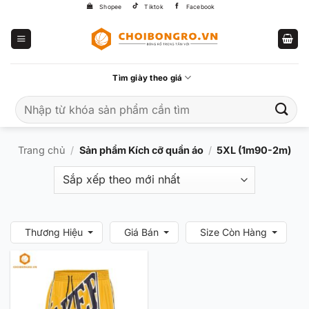
Bỏ
Shopee
Tiktok
Facebook
qua
nội
dung
Tìm giày theo giá
Tìm
kiếm:
Trang chủ
/
Sản phẩm Kích cỡ quần áo
/
5XL (1m90-2m)
Thương Hiệu
Giá Bán
Size Còn Hàng