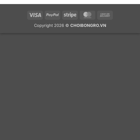
Visa
PayPal
Stripe
MasterCard
Cash
On
Copyright 2026 ©
CHOIBONGRO.VN
Delivery