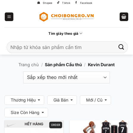
Bỏ
Shopee
Tiktok
Facebook
qua
nội
dung
Tìm giày theo giá
Tìm
kiếm:
Trang chủ
/
Sản phẩm Cầu thủ
/
Kevin Durant
Thương Hiệu
Giá Bán
Mới / Cũ
Size Còn Hàng
HẾT HÀNG
ORDER