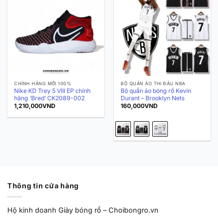
CHÍNH HÃNG MỚI 100%
BỘ QUẦN ÁO THI ĐẤU NBA
Nike KD Trey 5 VIII EP chính
Bộ quần áo bóng rổ Kevin
hãng ‘Bred’ CK2089-002
Durant – Brooklyn Nets
1,210,000
VND
160,000
VND
Thông tin cửa hàng
Hộ kinh doanh Giày bóng rổ – Choibongro.vn